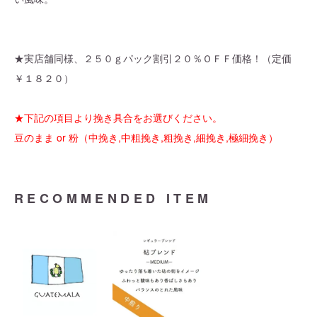
★実店舗同様、２５０ｇパック割引２０％ＯＦＦ価格！（定価
￥１８２０）
★下記の項目より挽き具合をお選びください。
豆のまま or 粉（中挽き,中粗挽き,粗挽き,細挽き,極細挽き）
RECOMMENDED ITEM