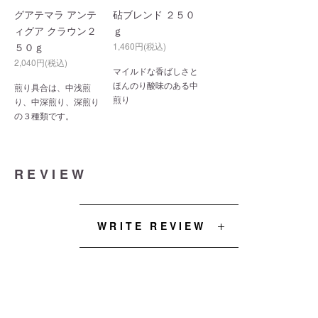
グアテマラ アンテ
砧ブレンド ２５０
ィグア クラウン２
ｇ
５０ｇ
1,460円(税込)
2,040円(税込)
マイルドな香ばしさと
ほんのり酸味のある中
煎り具合は、中浅煎
煎り
り、中深煎り、深煎り
の３種類です。
REVIEW
WRITE REVIEW