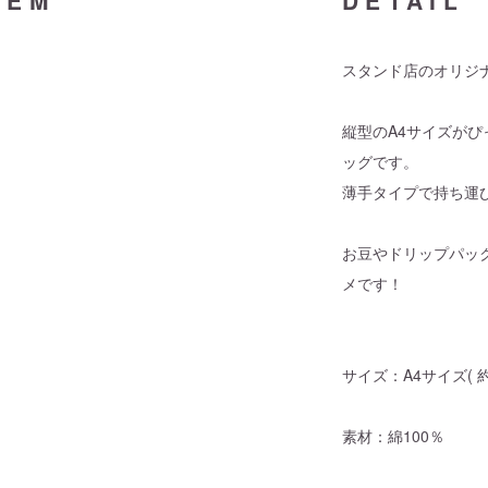
TEM
DETAIL
スタンド店のオリジ
縦型のA4サイズがぴ
ッグです。
薄手タイプで持ち運
お豆やドリップパッ
メです！
サイズ：A4サイズ( 約W
素材：綿100％