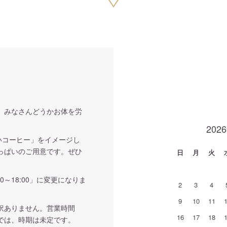
。みなさんどうかお体を労
202
いコーヒー」をイメージし
っぱいのご用意です。ぜひ
日
月
火
0～18:00」に変更になりま
2
3
4
9
10
11
訳ありません。営業時間
16
17
18
では、時期は未定です。