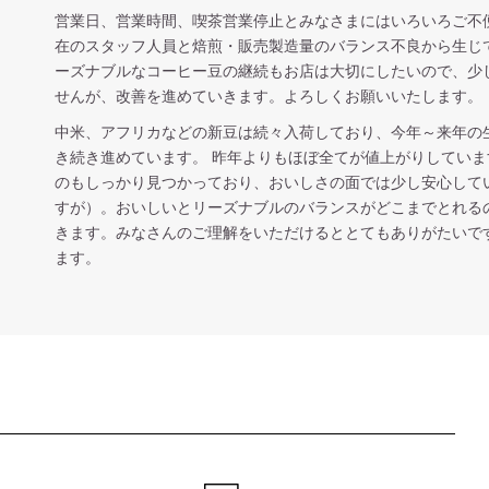
営業日、営業時間、喫茶営業停止とみなさまにはいろいろご不
在のスタッフ人員と焙煎・販売製造量のバランス不良から生じ
ーズナブルなコーヒー豆の継続もお店は大切にしたいので、少
せんが、改善を進めていきます。よろしくお願いいたします。
中米、アフリカなどの新豆は続々入荷しており、今年～来年の
き続き進めています。 昨年よりもほぼ全てが値上がりしていま
のもしっかり見つかっており、おいしさの面では少し安心して
すが）。おいしいとリーズナブルのバランスがどこまでとれる
きます。みなさんのご理解をいただけるととてもありがたいで
ます。
ショッピングガイド